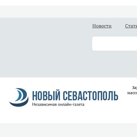
Новости
Стат
За
масс