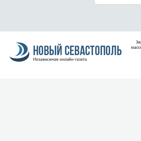
За
масс