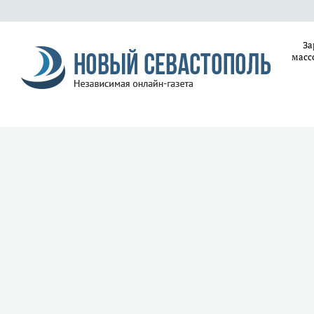
За
масс