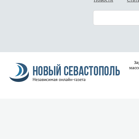
За
масс