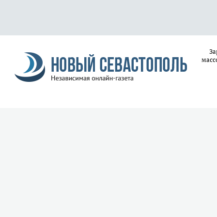
За
масс