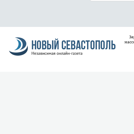
За
масс