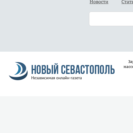
Новости
Стат
За
масс