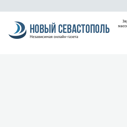
За
масс