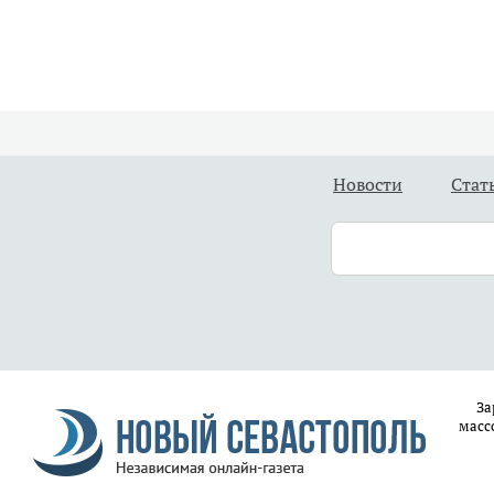
Новости
Стат
За
масс