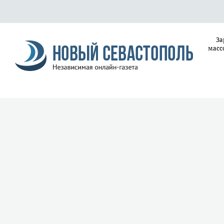
За
масс