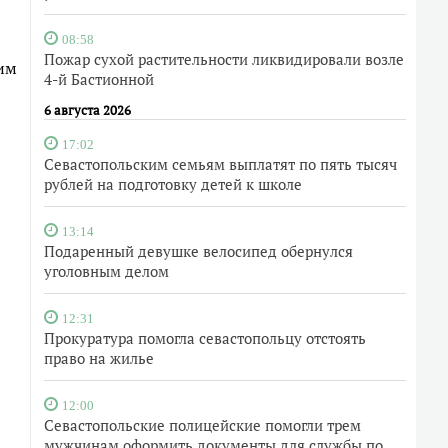
08:58
Пожар сухой растительности ликвидировали возле
гим
4-й Бастионной
6 августа 2026
17:02
Севастопольским семьям выплатят по пять тысяч
рублей на подготовку детей к школе
13:14
Подаренный девушке велосипед обернулся
уголовным делом
12:31
Прокуратура помогла севастопольцу отстоять
право на жилье
12:00
Севастопольские полицейские помогли трем
мужчинам оформить документы для службы по