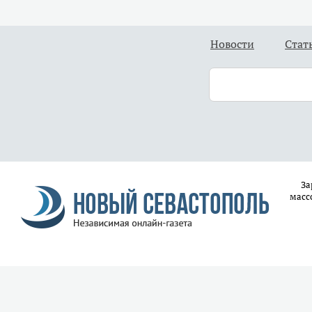
Новости
Стат
За
масс