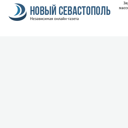
За
масс