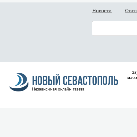
Новости
Стат
За
масс