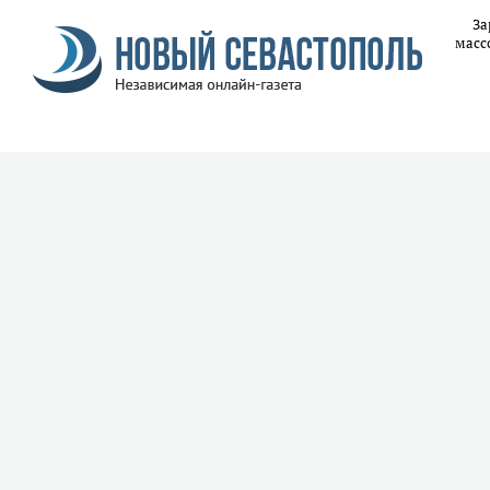
За
масс