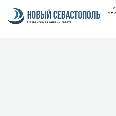
За
масс