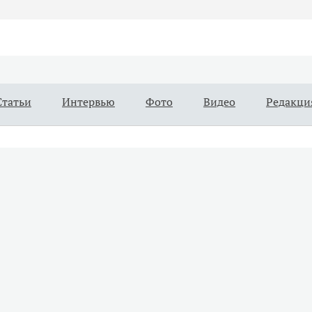
Статьи
Интервью
Фото
Видео
Редакци
Зарегистрировано Федеральной службой по надзору в сфере связи, 
массовых коммуникаций (Роскомнадзор) 3 августа 2017 года, свидетель
70552
Материалы с пометкой «Бизнес» и «Выборы» публикуются 