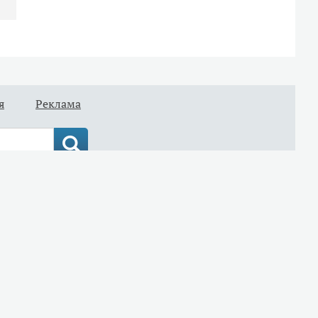
я
Реклама
информационных технологий и
Все права защищены
ство о регистрации ЭЛ № ФС 77-
архив сайта
на правах рекламы