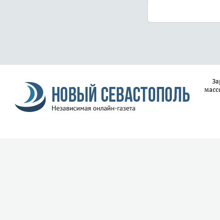
За
масс