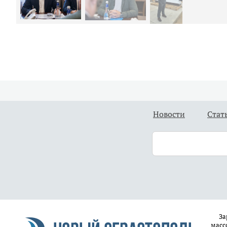
Новости
Стат
За
масс