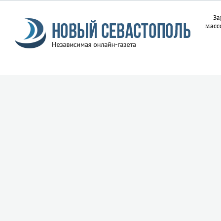
За
масс