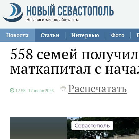
Новости
Статьи
Интервью
Фото
558 семей получи
маткапитал с нача
Распечатать
12:58
17 июня 2026