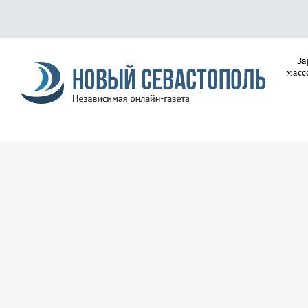
За
масс