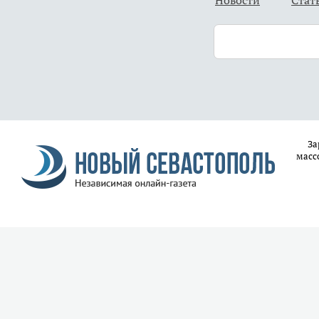
За
масс