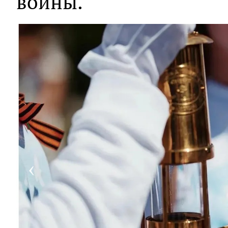
войны.
‹