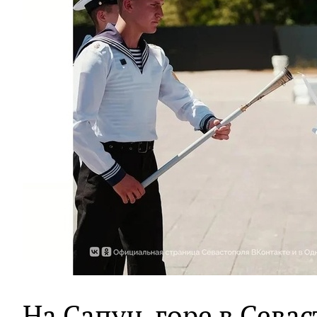
На Сапун-горе в Севас