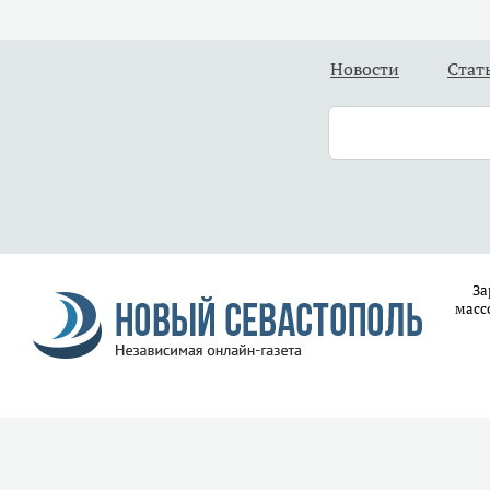
Новости
Стат
За
масс