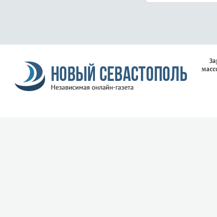
За
масс