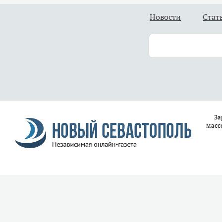
Новости
Стат
За
масс