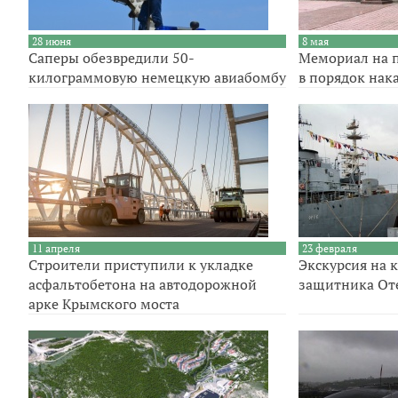
28 июня
8 мая
Саперы обезвредили 50-
Мемориал на п
килограммовую немецкую авиабомбу
в порядок нак
11 апреля
23 февраля
Строители приступили к укладке
Экскурсия на 
асфальтобетона на автодорожной
защитника От
арке Крымского моста