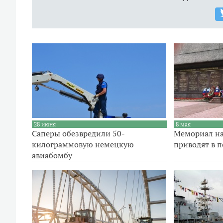
28 июня
8 мая
Саперы обезвредили 50-
Мемориал на
килограммовую немецкую
приводят в п
авиабомбу