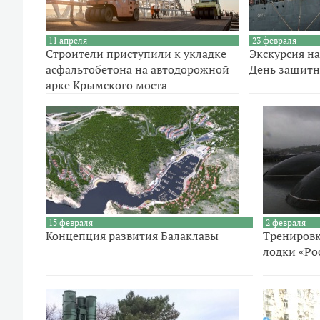
11 апреля
23 февраля
Строители приступили к укладке
Экскурсия н
асфальтобетона на автодорожной
День защитн
арке Крымского моста
15 февраля
2 февраля
Концепция развития Балаклавы
Тренировк
лодки «Ро