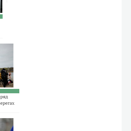
бряд
ерегах