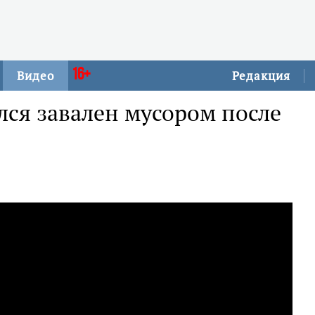
16+
Видео
Редакция
лся завален мусором после