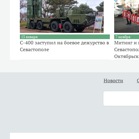
13 января
7 ноября
С-400 заступил на боевое дежурство в
Митинг и 
Севастополе
Севастопол
Октябрьс
Новости