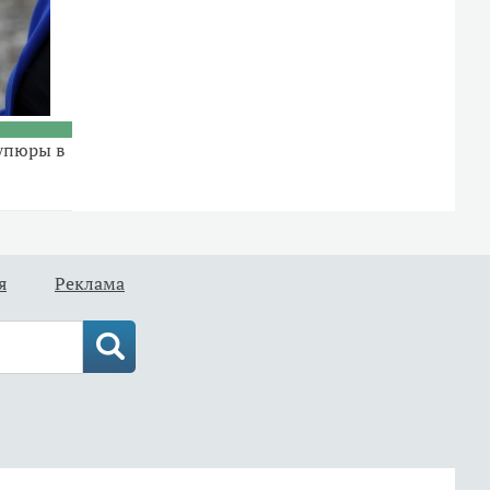
упюры в
я
Реклама