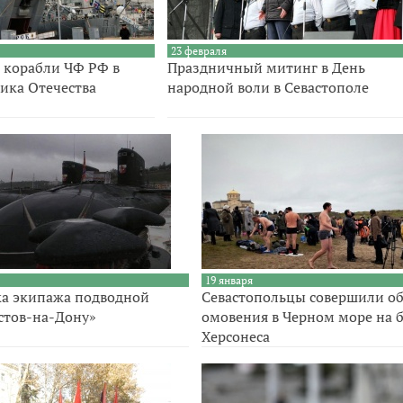
23 февраля
а корабли ЧФ РФ в
Праздничный митинг в День
ика Отечества
народной воли в Севастополе
19 января
а экипажа подводной
Cевастопольцы совершили о
стов-на-Дону»
омовения в Черном море на б
Херсонеса