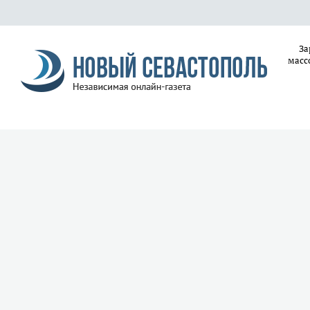
За
масс