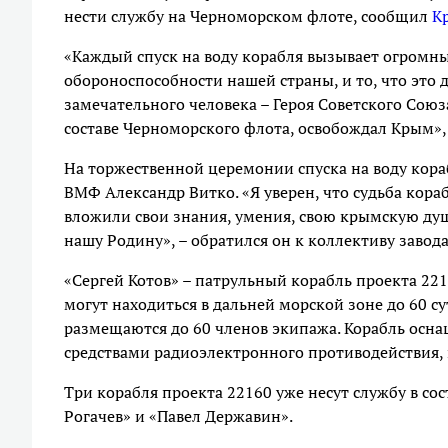
нести службу на Черноморском флоте, сообщил
К
«Каждый спуск на воду корабля вызывает огромны
обороноспособности нашей страны, и то, что это д
замечательного человека – Героя Советского Союз
составе Черноморского флота, освобождал Крым», 
На торжественной церемонии спуска на воду кор
ВМФ Александр Витко. «Я уверен, что судьба кораб
вложили свои знания, умения, свою крымскую душ
нашу Родину», – обратился он к коллективу завода
«Сергей Котов» – патрульный корабль проекта 221
могут находиться в дальней морской зоне до 60 су
размещаются до 60 членов экипажа. Корабль осн
средствами радиоэлектронного противодействия, 
Три корабля проекта 22160 уже несут службу в с
Рогачев» и «Павел Державин».