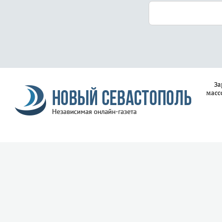
За
масс