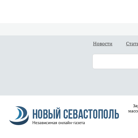
Новости
Стат
За
масс