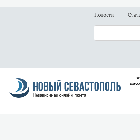
Новости
Стат
За
масс