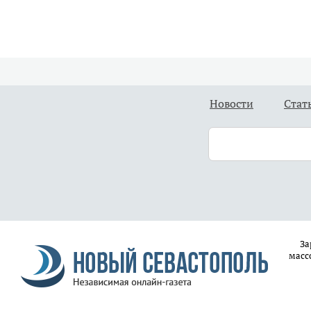
Новости
Стат
За
масс