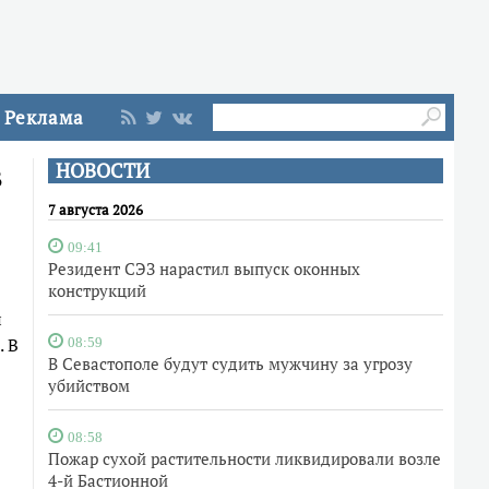
Реклама
в
НОВОСТИ
7 августа 2026
09:41
Резидент СЭЗ нарастил выпуск оконных
конструкций
й
. В
08:59
В Севастополе будут судить мужчину за угрозу
убийством
08:58
Пожар сухой растительности ликвидировали возле
4-й Бастионной