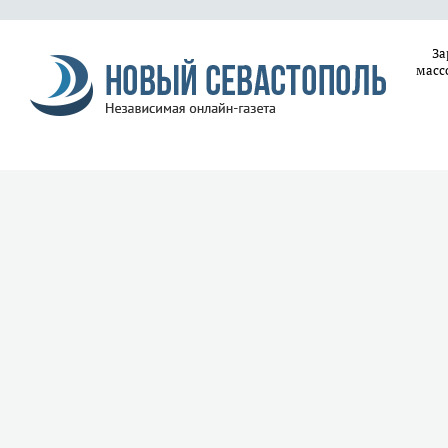
За
масс