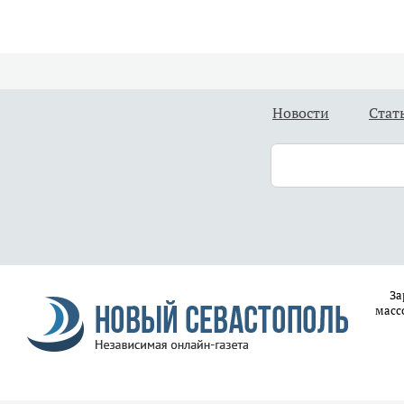
Новости
Стат
За
масс