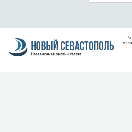
За
масс