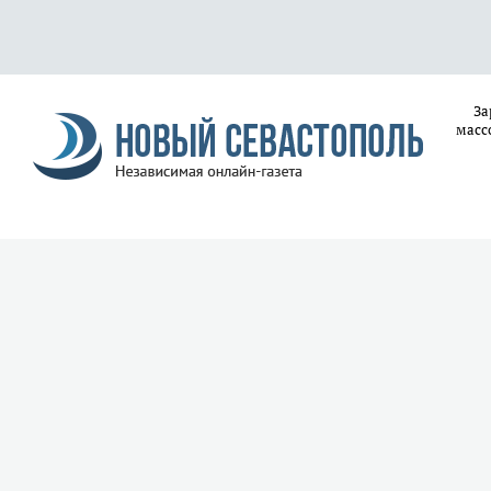
За
масс