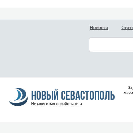
Новости
Стат
За
масс