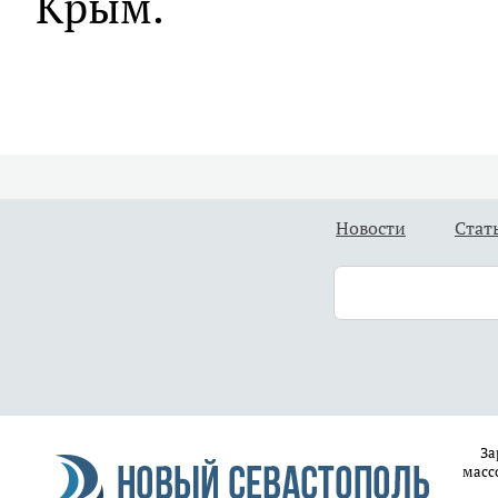
Крым.
Новости
Стат
За
масс