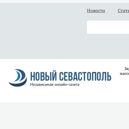
Новости
Стат
За
масс