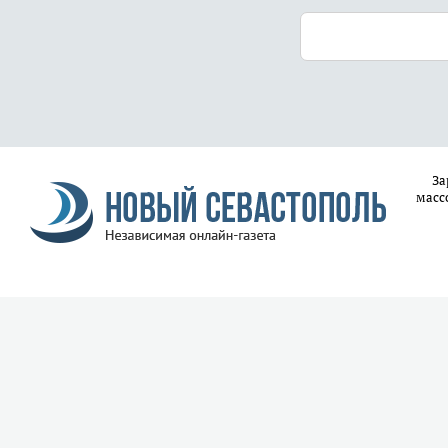
За
масс