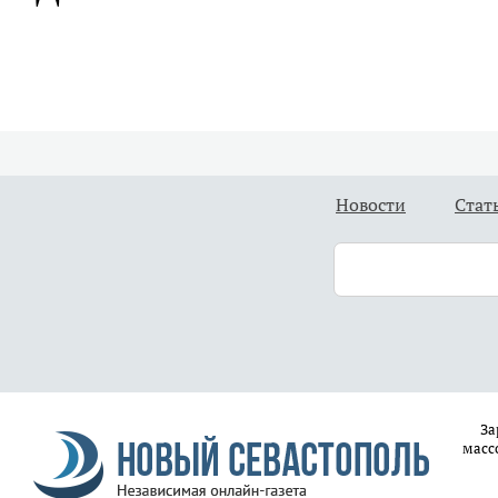
Новости
Стат
За
масс