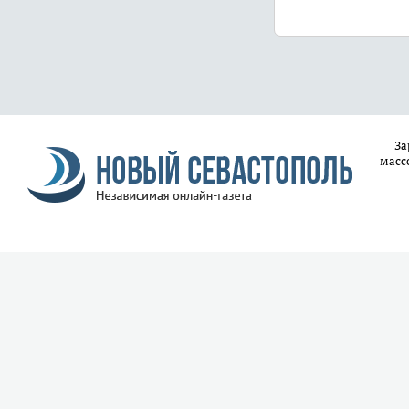
За
масс