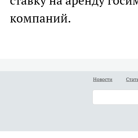
ставку на аренду госи
компаний.
Новости
Стат