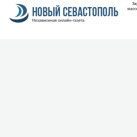
За
масс