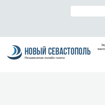
За
масс