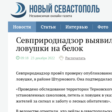
Новости
Статьи
Интервью
Фото
Севприроднадзор выявил 
ловушки на белок
Распечатать
09:18
23 декабря 2022
Севприроднадзор провёл проверку опубликованно
ловушке, в районе Штурмового. Она подтвердилась
«Проведено обследование территории Терновского
установленных самоловов, петель и ловушек в ука
жителей за сигнал и заботу о лесных обитателях».
В ведомстве отметили, что рейды в севастопольски