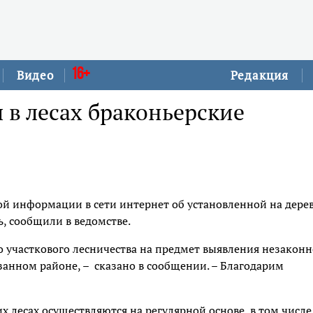
16+
Видео
Редакция
в лесах браконьерские
й информации в сети интернет об установленной на дере
, сообщили в ведомстве.
 участкового лесничества на предмет выявления незаконн
занном районе, – сказано в сообщении. – Благодарим
х лесах осуществляются на регулярной основе, в том числе