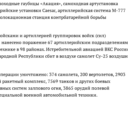
моходные гаубицы «Акация», самоходная артустановка
рийские установки Caesar, артиллерийская система М-777
диолокационная станция контрбатарейной борьбы
ойсками и артиллерией группировок войск (сил)
и нанесено поражение 67 артиллерийским подразделениям
ехнике в 98 районах. Истребительной авиацией ВКС России
родной Республики сбит в воздухе самолет Су-25 воздуш
перации уничтожено: 374 самолета, 200 вертолетов, 2903
 ракетный комплекс, 7569 танков и других боевых
ных систем залпового огня, 3865 орудий полевой
пециальной военной автомобильной техники.