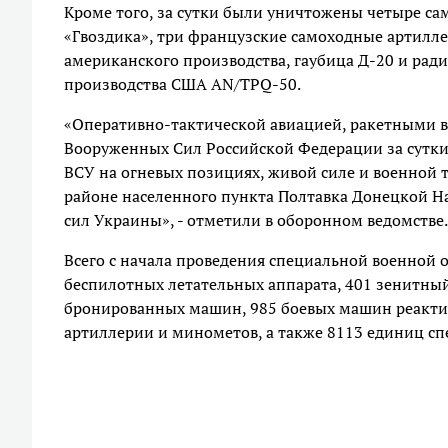
Кроме того, за сутки были уничтожены четыре са
«Гвоздика», три французские самоходные артилле
американского производства, гаубица Д-20 и ра
производства США AN/TPQ-50.
«Оперативно-тактической авиацией, ракетными в
Вооруженных Сил Российской Федерации за сутк
ВСУ на огневых позициях, живой силе и военной т
районе населенного пункта Полтавка Донецкой На
сил Украины», - отметили в оборонном ведомстве.
Всего с начала проведения специальной военной о
беспилотных летательных аппарата, 401 зенитный
бронированных машин, 985 боевых машин реактив
артиллерии и минометов, а также 8113 единиц с