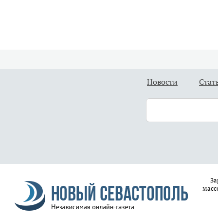
Новости
Стат
За
масс