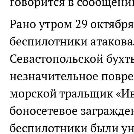
говорится в сообщени
Рано утром 29 октябр
беспилотники атаков
Севастопольской бухты
незначительное повр
морской тральщик «Ив
боносетевое загражден
беспилотники были у