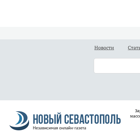
Новости
Стат
За
масс