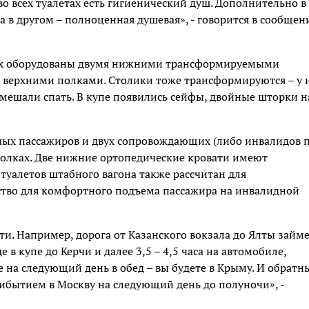
во всех туалетах есть гигиенический душ. Дополнительно в
а в другом – полноценная душевая», - говорится в сообщен
онах оборудованы двумя нижними трансформируемыми
мя верхними полками. Столики тоже трансформируются – у 
мешали спать. В купе появились сейфы, двойные шторки н
ных пассажиров и двух сопровождающих (либо инвалидов 
 полках. Две нижние ортопедические кровати имеют
уалетов штабного вагона также рассчитан для
ство для комфортного подъема пассажира на инвалидной
и. Например, дорога от Казанского вокзала до Ялты займ
е в купе до Керчи и далее 3,5 – 4,5 часа на автомобиле,
 на следующий день в обед – вы будете в Крыму. И обратн
рибытием в Москву на следующий день до полуночи», -