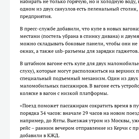
набирать не только горячую, но и холодную воду, 
одном из двух санузлов есть пеленальный столик, 
предприятия.
В пресс-службе добавили, что купе в новых ваг
местами (постель убрана в спинку дивана) и дву
можно складывать боковые панели, чтобы они не 
окнах, а также usb-разъемы для зарядки гаджетов.
В штабном вагоне есть купе для двух маломобиль
слуху), которые могут расположиться на верхних
специальный подъемный механизм. Один из двух т
маломобильных пассажиров. В вагоне есть устрой
коляске в вагон с низкой платформы.
«Поезд поможет пассажирам сократить время в пут
порядка 34 часов: вначале 29 часов на новом поезд
например, до Ялты. Выезжая утром из Москвы, уже
рейс – ранним вечером отправление из Керчи с п
добавили в КЖД.