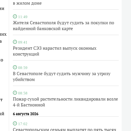
в жилом доме
ии
11:49
Жителя Севастополя будут судить за покупки по
найденной банковской карте
них
а
09:41
Резидент СЭЗ нарастил выпуск оконных
конструкций
по
08:59
В Севастополе будут судить мужчину за угрозу
убийством
08:58
Пожар сухой растительности ликвидировали возле
ет
4-й Бастионной
ый
6 августа 2026
17:02
Севастопольским семьям выплатят по пять тысяч